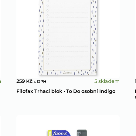
m
5 skladem
259
Kč
s DPH
Filofax Trhací blok • To Do osobní Indigo