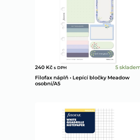
5 sklade
240
Kč
s DPH
Filofax náplň • Lepící bločky Meadow
osobní/A5