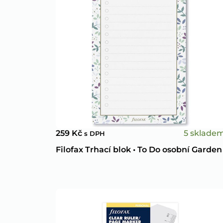
5 sklade
259
Kč
s DPH
Filofax Trhací blok • To Do osobní Garden