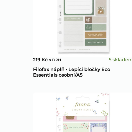
5 sklade
219
Kč
s DPH
Filofax náplň • Lepící bločky Eco
Essentials osobní/A5