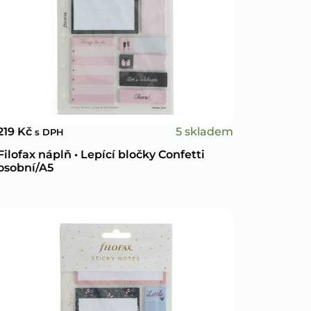
5 skladem
219
Kč
s DPH
Filofax náplň • Lepící bločky Confetti
osobní/A5