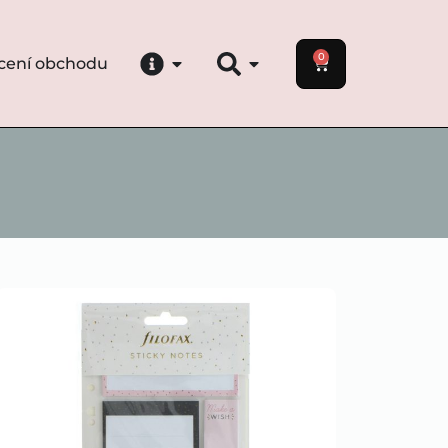
0
cení obchodu