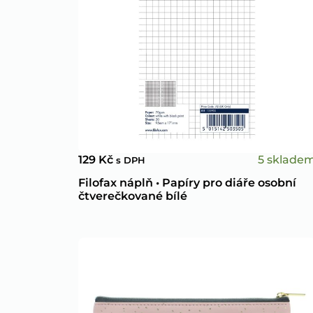
5 sklade
129
Kč
s DPH
Filofax náplň • Papíry pro diáře osobní
čtverečkované bílé