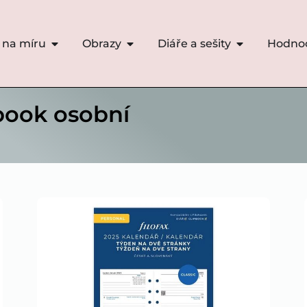
 na míru
Obrazy
Diáře a sešity
Hodno
pbook osobní