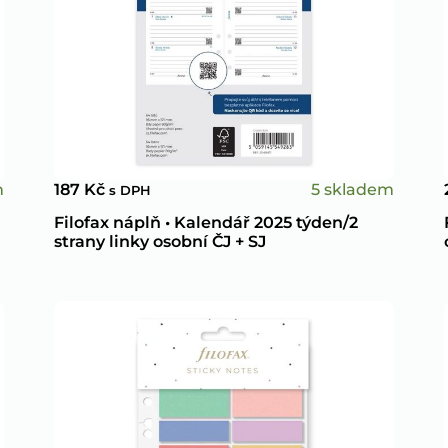
m
5 skladem
187
Kč
s DPH
Filofax náplň • Kalendář 2025 týden/2
strany linky osobní ČJ + SJ