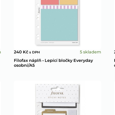
m
5 skladem
240
Kč
s DPH
Filofax náplň • Lepící bločky Everyday
osobní/A5