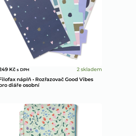
2 skladem
249
Kč
s DPH
Filofax náplň • Rozřazovač Good Vibes
pro diáře osobní