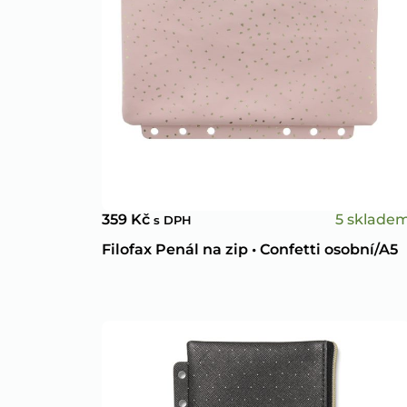
5 sklade
359
Kč
s DPH
Filofax Penál na zip • Confetti osobní/A5