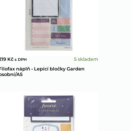
5 skladem
219
Kč
s DPH
Filofax náplň • Lepící bločky Garden
osobní/A5