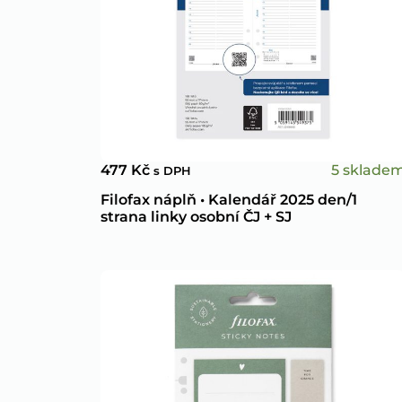
5 sklade
477
Kč
s DPH
Filofax náplň • Kalendář 2025 den/1
strana linky osobní ČJ + SJ