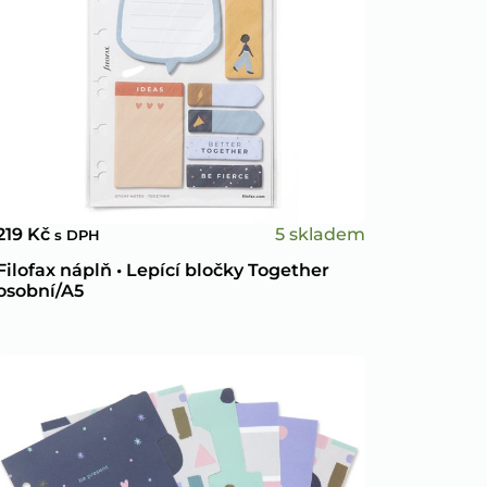
5 skladem
219
Kč
s DPH
Filofax náplň • Lepící bločky Together
osobní/A5