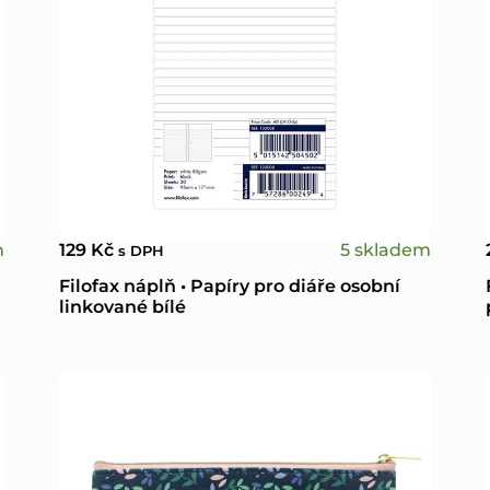
m
5 skladem
129
Kč
s DPH
Filofax náplň • Papíry pro diáře osobní
linkované bílé