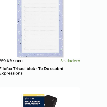
5 skladem
259
Kč
s DPH
Filofax Trhací blok • To Do osobní
Expressions