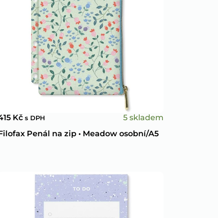
5 skladem
415
Kč
s DPH
Filofax Penál na zip • Meadow osobní/A5