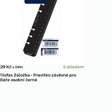
5 skladem
129
Kč
s DPH
Filofax Záložka • Pravítko závěsné pro
diáře osobní černé