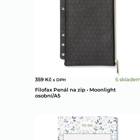
5 sklade
359
Kč
s DPH
Filofax Penál na zip • Moonlight
osobní/A5