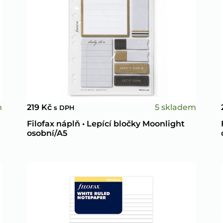
m
5 skladem
219
Kč
s DPH
Filofax náplň • Lepící bločky Moonlight
osobní/A5