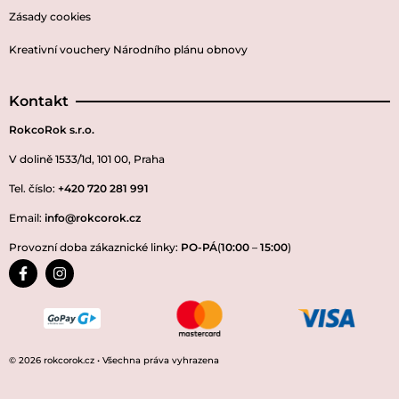
Zásady cookies
Kreativní vouchery Národního plánu obnovy
Kontakt
RokcoRok s.r.o.
V dolině 1533/1d, 101 00, Praha
Tel. číslo:
+420 720 281 991
Email:
info@rokcorok.cz
Provozní doba zákaznické linky:
PO-PÁ
(
10:00
–
15:00
)
© 2026 rokcorok.cz • Všechna práva vyhrazena