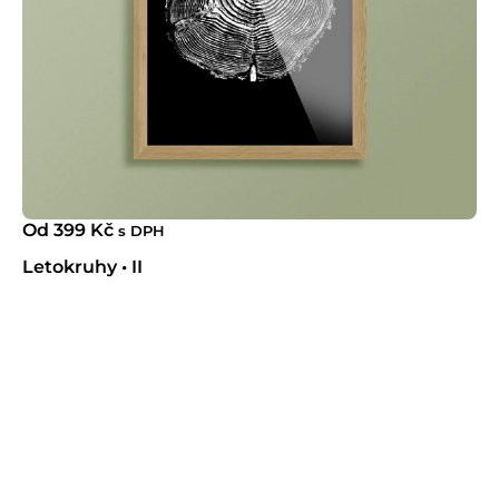
Od
399
Kč
s DPH
Letokruhy • II