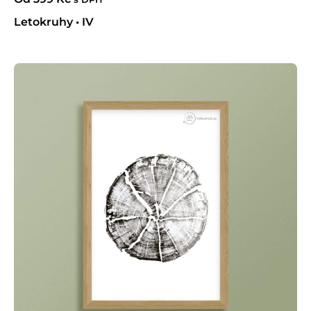
Letokruhy • IV