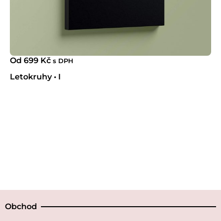
Od
699
Kč
s DPH
Letokruhy • I
Obchod