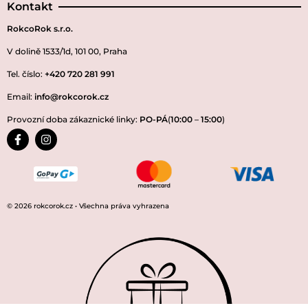
Kontakt
RokcoRok s.r.o.
V dolině 1533/1d, 101 00, Praha
Tel. číslo:
+420 720 281 991
Email:
info@rokcorok.cz
Provozní doba zákaznické linky:
PO-PÁ
(
10:00
–
15:00
)
© 2026 rokcorok.cz • Všechna práva vyhrazena