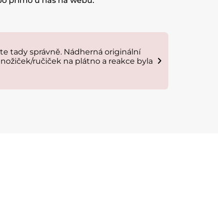
ebo přímo u nás na webu.
e tady správně. Nádherná originální
Plakat je 
nožiček/ručiček na plátno a reakce byla
Anna