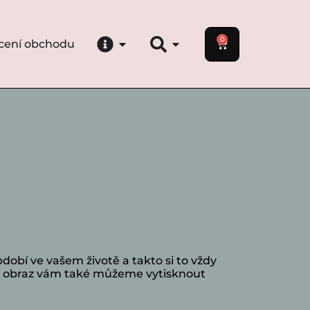
0
cení obchodu
obí ve vašem životě a takto si to vždy
 Na obraz vám také můžeme vytisknout