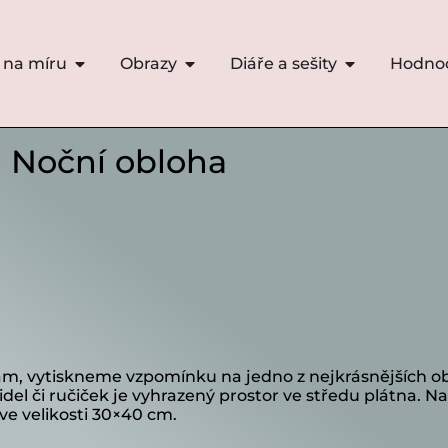
 na míru
Obrazy
Diáře a sešity
Hodno
• Noční obloha
ám, vytiskneme vzpomínku na jedno z nejkrásnějších obd
del či ručiček je vyhrazený prostor ve středu plátna.
ve velikosti 30×40 cm.