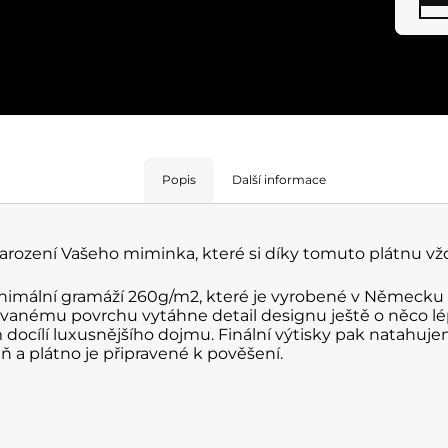
Popis
Další informace
narození Vašeho miminka, které si díky tomuto plátnu v
 minimální gramáží 260g/m2, které je vyrobené v Německu
vanému povrchu vytáhne detail designu ještě o něco lé
docílí luxusnějšího dojmu. Finální výtisky pak natahu
aň a plátno je připravené k pověšení.