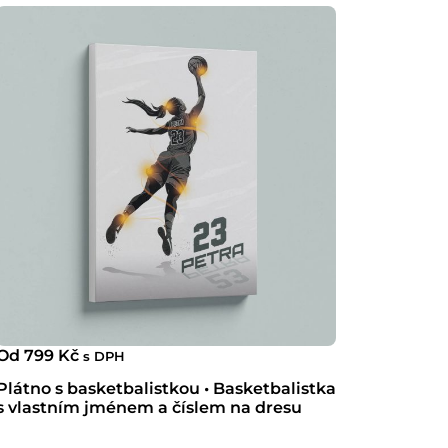
Od
799
Kč
s DPH
Plátno s basketbalistkou • Basketbalistka
s vlastním jménem a číslem na dresu