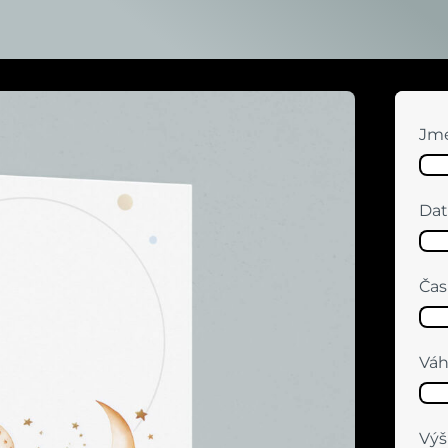
Jm
Dat
Čas
Vá
Výš