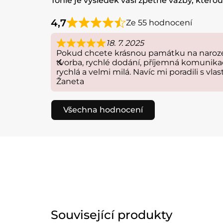
Tohle je výsledek vaší zpětné vazby, ktero
4,7
Ze 55 hodnocení
18. 7. 2025
Pokud chcete krásnou památku na narození
tvorba, rychlé dodání, příjemná komunika
rychlá a velmi milá. Navíc mi poradili s vlas
Žaneta
Všechna hodnocení
Související produkty