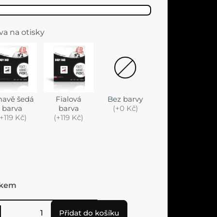
va na otisky
avě šedá
Fialová
Bez barvy
barva
barva
(+0 Kč)
(+119 Kč)
(+119 Kč)
lkem
Přidat do košíku