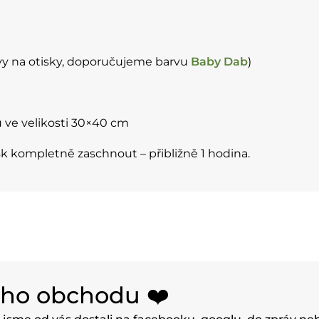
vy na otisky, doporučujeme barvu
B
aby Dab
)
ve velikosti 30×40 cm
sk kompletně zaschnout – přibližně 1 hodina.
eho obchodu ❤️