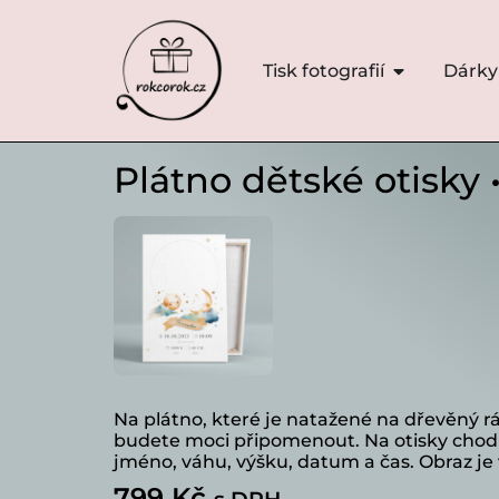
Tisk fotografií
Dárky
Plátno dětské otisky 
Na plátno, které je natažené na dřevěný r
budete moci připomenout. Na otisky chodi
jméno, váhu, výšku, datum a čas. Obraz je 
799
Kč
s DPH