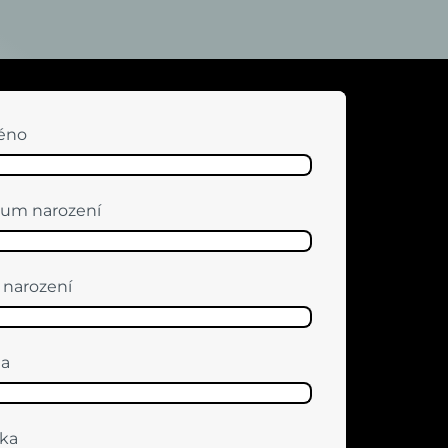
éno
um narození
 narození
ha
ka