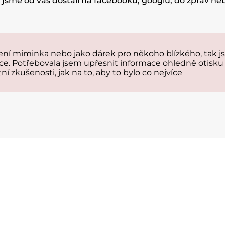
u jsme od vás dostali na facebooku, googlu, do zpráv n
 miminka nebo jako dárek pro někoho blízkého, tak jst
ce. Potřebovala jsem upřesnit informace ohledně otisku 
tní zkušenosti, jak na to, aby to bylo co nejvíce