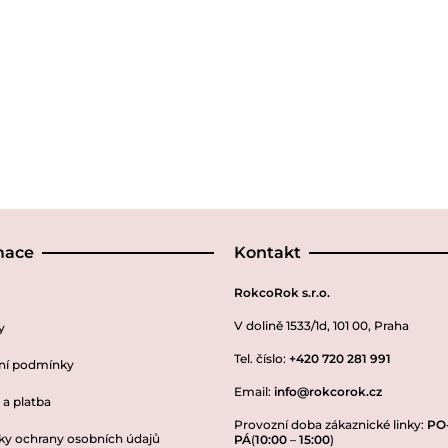
mace
Kontakt
RokcoRok s.r.o.
V dolině 1533/1d, 101 00, Praha
y
Tel. číslo:
+420 720 281 991
ní podmínky
Email:
info@rokcorok.cz
a platba
Provozní doba zákaznické linky:
PO
y ochrany osobních údajů
PÁ
(
10:00
–
15:00
)