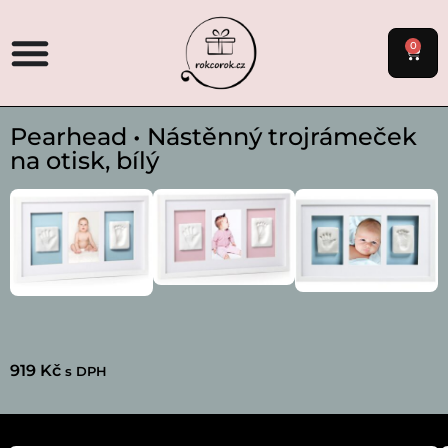
0
Pearhead • Nástěnný trojrámeček
na otisk, bílý
919
Kč
s DPH