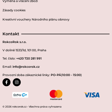
Výměna a vrácení zboží
Zásady cookies
Kreativní vouchery Národního plánu obnovy
Kontakt
RokcoRok s.r.o.
V dolině 1533/1d, 101 00, Praha
Tel. číslo:
+420 720 281 991
Email:
info@rokcorok.cz
Provozní doba zákaznické linky:
PO-PÁ
(
10:00
–
15:00
)
© 2026 rokcorok.cz • Všechna práva vyhrazena