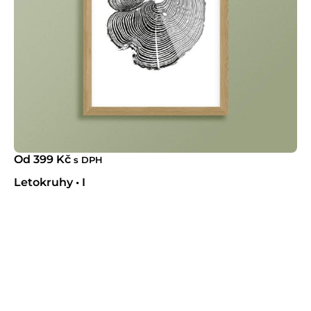
Od
399
Kč
s DPH
Letokruhy • I