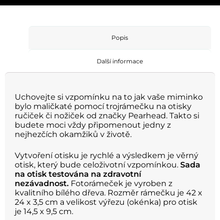
Popis
Další informace
Uchovejte si vzpomínku na to jak vaše miminko
bylo maličkaté pomocí trojrámečku na otisky
ručiček či nožiček od značky Pearhead. Takto si
budete moci vždy připomenout jedny z
nejhezčích okamžiků v životě.
Vytvoření otisku je rychlé a výsledkem je
věrný
otisk, který bude celoživotní vzpomínkou.
Sada
na otisk testována na zdravotní
nezávadnost.
Fotorámeček je vyroben z
kvalitního bílého dřeva. Rozměr rámečku je 42 x
24 x 3,5 cm a velikost výřezu (okénka) pro otisk
je 14,5 x 9,5 cm.