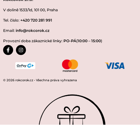
V dolině 1533/1d, 101 00, Praha
Tel. číslo:
+420 720 281 991
Email:
info@rokcorok.cz
Provozní doba zákaznické linky:
PO-PÁ
(
10:00
–
15:00
)
© 2026 rokcorok.cz • Všechna práva vyhrazena