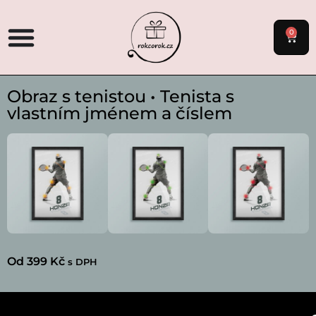
0
Obraz s tenistou • Tenista s
vlastním jménem a číslem
Od
399
Kč
s DPH