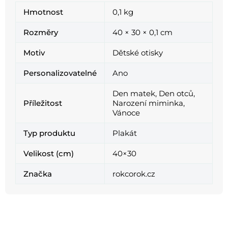
Hmotnost
0,1 kg
Rozměry
40 × 30 × 0,1 cm
Motiv
Dětské otisky
Personalizovatelné
Ano
Den matek, Den otců,
Příležitost
Narození miminka,
Vánoce
Typ produktu
Plakát
Velikost (cm)
40×30
Značka
rokcorok.cz