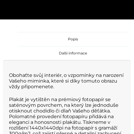
Popis
Další informace
Obohaťte svůj interiér, o vzpomínky na narození
Vašeho miminka, které si díky tomuto obrazu
vždy připomenete.
Plakát je vytištěn na prémiový fotopapír se
saténovým povrchem, na který lze jednoduše
otisknout chodidlo či dlaň Vašeho děťátka.
Polomatné provedení fotopapíru přidává na
eleganci a honosnosti plakátu. Tiskneme v
rozlišení 1440x1440dpi na fotopapír s gramáží
300g/m2, což zajistí přesné a detailní zachycení