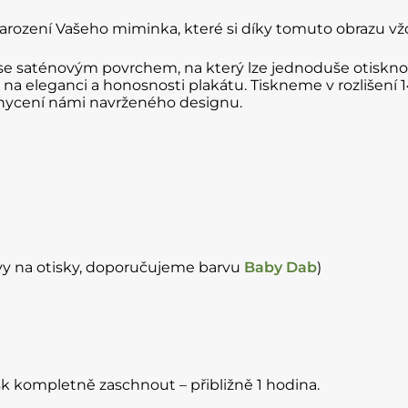
narození Vašeho miminka, které si díky tomuto obrazu v
r se saténovým povrchem, na který lze jednoduše otiskno
na eleganci a honosnosti plakátu. Tiskneme v rozlišení 
achycení námi navrženého designu.
vy na otisky, doporučujeme barvu
B
aby Dab
)
sk kompletně zaschnout – přibližně 1 hodina.