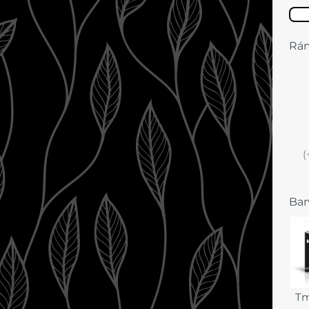
Rá
(
Bar
Tm