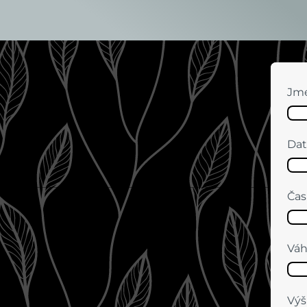
Jm
Dat
Čas
Vá
Výš