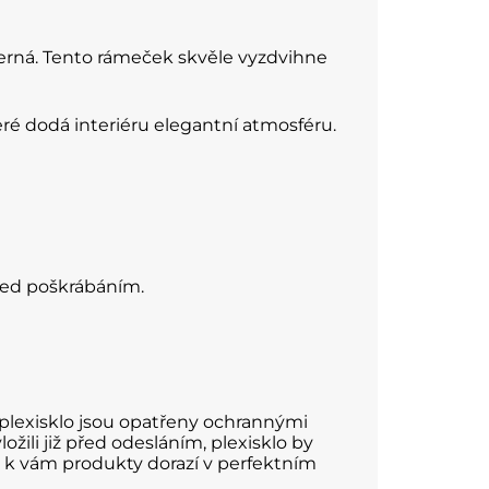
černá. Tento rámeček skvěle vyzdvihne
ré dodá interiéru elegantní atmosféru.
před poškrábáním.
plexisklo jsou opatřeny ochrannými
ili již před odesláním, plexisklo by
 k vám produkty dorazí v perfektním