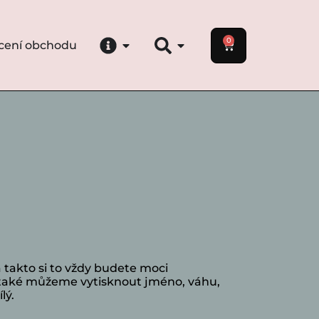
0
cení obchodu
takto si to vždy budete moci
m také můžeme vytisknout jméno, váhu,
lý.