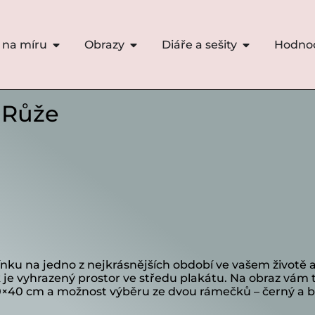
 na míru
Obrazy
Diáře a sešity
Hodno
• Růže
ku na jedno z nejkrásnějších období ve vašem životě a 
k je vyhrazený prostor ve středu plakátu. Na obraz vá
30×40 cm a možnost výběru ze dvou rámečků – černý a bí