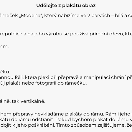
Udělejte z plakátu obraz
ámeček „Modena“, který nabízíme ve 2 barvách – bílá a 
publice a na jeho výrobu se používá přírodní dřevo, kte
 mm.
čku.
nnou fólii, která plexi při přepravě a manipulaci chrání 
vůj plakát nebo fotografii do rámečku.
lně, tak vertikálně.
ěhem přepravy nevkládáme plakáty do rámu. Rám i jeho 
akátu do rámu odstranit. Pokud bychom plakát do rámu vlož
ojít k jeho poškrábání. Tímto způsobem zajišťujeme, že