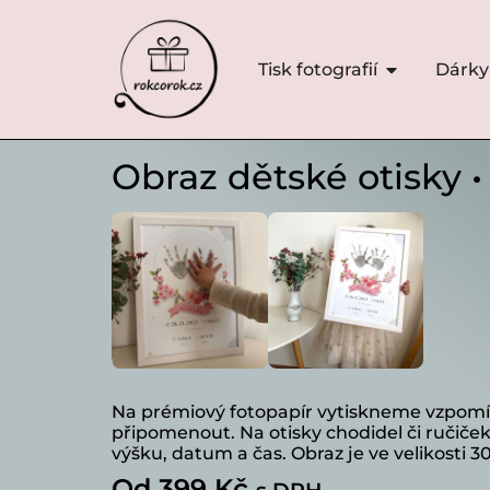
Tisk fotografií
Dárky
Obraz dětské otisky 
Na prémiový fotopapír vytiskneme vzpomín
připomenout. Na otisky chodidel či ručiče
výšku, datum a čas. Obraz je ve velikosti 
Od
399
Kč
s DPH