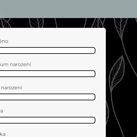
éno
um narození
 narození
ha
ka