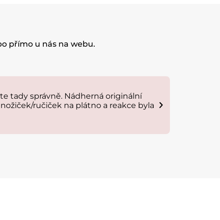
ebo přímo u nás na webu.
e tady správně. Nádherná originální
Plakat je 
nožiček/ručiček na plátno a reakce byla
Anna