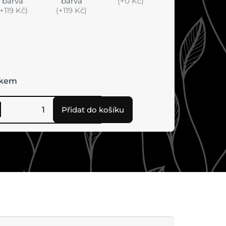
barva
barva
(+0 Kč)
(+119 Kč)
(+119 Kč)
lkem
Přidat do košíku