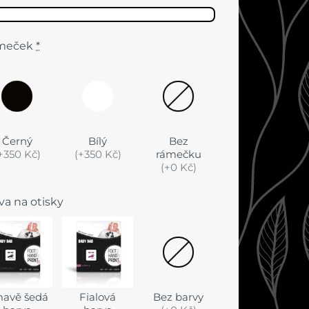
meček
*
Černý
Bílý
Bez
+350 Kč)
(+350 Kč)
rámečku
(+0 Kč)
va na otisky
avě šedá
Fialová
Bez barvy