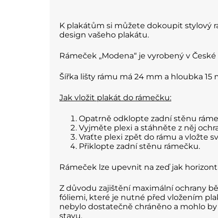
K plakátům si můžete dokoupit stylový r
design vašeho plakátu.
Rámeček „Modena“ je vyrobený v České re
Šířka lišty rámu má 24 mm a hloubka 15
Jak vložit plakát do rámečku:
Opatrně odklopte zadní stěnu ráme
Vyjměte plexi a stáhněte z něj ochra
Vraťte plexi zpět do rámu a vložte s
Přiklopte zadní stěnu rámečku.
Rámeček lze upevnit na zeď jak horizontá
Z důvodu zajištění maximální ochrany b
fóliemi, které je nutné před vložením pl
nebylo dostatečně chráněno a mohlo by d
stavu.