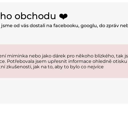
eho obchodu ❤️
u jsme od vás dostali na facebooku, googlu, do zpráv n
 miminka nebo jako dárek pro někoho blízkého, tak jst
ce. Potřebovala jsem upřesnit informace ohledně otisku 
tní zkušenosti, jak na to, aby to bylo co nejvíce