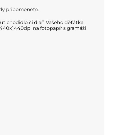
ždy připomenete.
ut chodidlo či dlaň Vašeho děťátka.
1440x1440dpi na fotopapír s gramáží