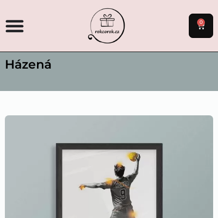
0
Házená