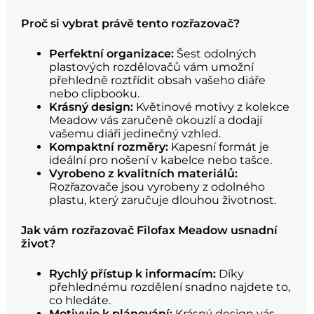
Proč si vybrat právě tento rozřazovač?
Perfektní organizace:
Šest odolných
plastových rozdělovačů vám umožní
přehledně roztřídit obsah vašeho diáře
nebo clipbooku.
Krásný design:
Květinové motivy z kolekce
Meadow vás zaručeně okouzlí a dodají
vašemu diáři jedinečný vzhled.
Kompaktní rozměry:
Kapesní formát je
ideální pro nošení v kabelce nebo tašce.
Vyrobeno z kvalitních materiálů:
Rozřazovače jsou vyrobeny z odolného
plastu, který zaručuje dlouhou životnost.
Jak vám rozřazovač Filofax Meadow usnadní
život?
Rychlý přístup k informacím:
Díky
přehlednému rozdělení snadno najdete to,
co hledáte.
Motivuje k plánování:
Krásný design vás