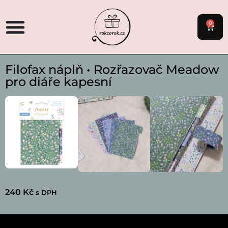
0
Filofax náplň • Rozřazovač Meadow
pro diáře kapesní
240
Kč
s DPH