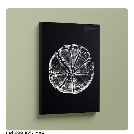
Od
699
Kč
s DPH