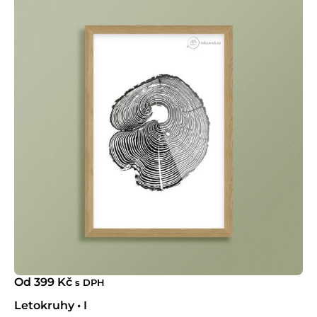
Od
399
Kč
s DPH
Letokruhy • I