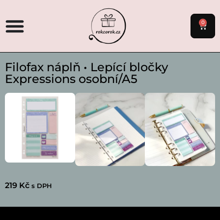
0
Filofax náplň • Lepící bločky
Expressions osobní/A5
219
Kč
s DPH