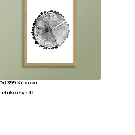
Od
399
Kč
s DPH
Letokruhy • III