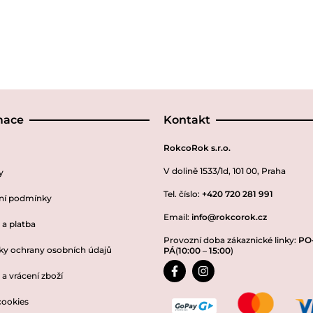
mace
Kontakt
RokcoRok s.r.o.
V dolině 1533/1d, 101 00, Praha
y
Tel. číslo:
+420 720 281 991
ní podmínky
Email:
info@rokcorok.cz
a platba
Provozní doba zákaznické linky:
PO
y ochrany osobních údajů
PÁ
(
10:00
–
15:00
)
a vrácení zboží
cookies