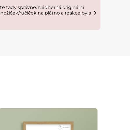
e tady správně. Nádherná originální
Plakat je 
nožiček/ručiček na plátno a reakce byla
Anna