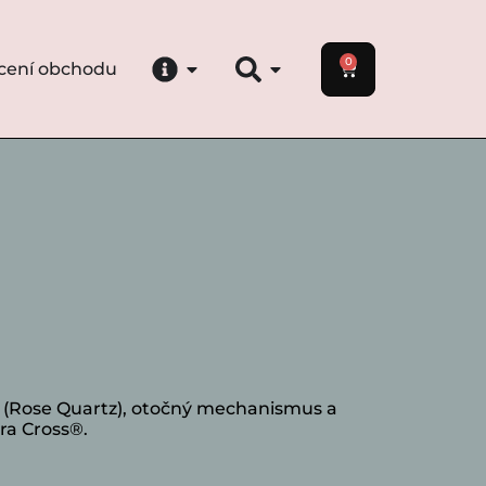
0
cení obchodu
a (Rose Quartz), otočný mechanismus a
ra Cross®.