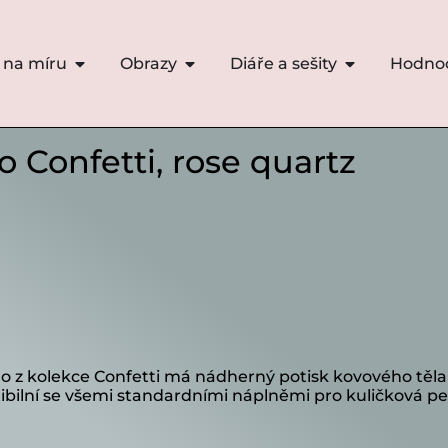
 na míru
Obrazy
Diáře a sešity
Hodno
o Confetti, rose quartz
ro z kolekce Confetti má nádherný potisk kovového těl
ibilní se všemi standardními náplněmi pro kuličková pe