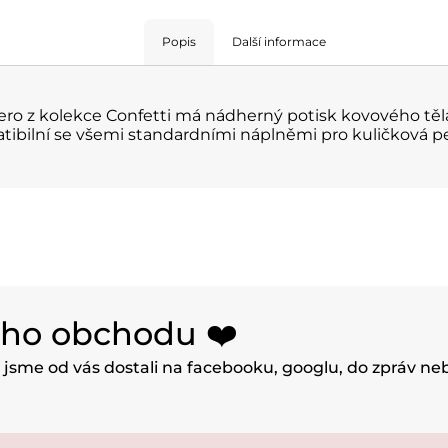
Popis
Další informace
pero z kolekce Confetti má nádherný potisk kovového tě
atibilní se všemi standardními náplněmi pro kuličková p
eho obchodu ❤️
u jsme od vás dostali na facebooku, googlu, do zpráv n