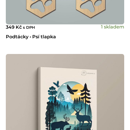
1 skladem
349
Kč
s DPH
Podtácky • Psí tlapka