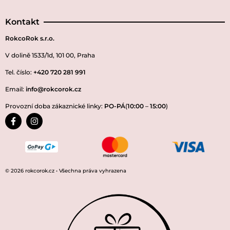
Kontakt
RokcoRok s.r.o.
V dolině 1533/1d, 101 00, Praha
Tel. číslo:
+420 720 281 991
Email:
info@rokcorok.cz
Provozní doba zákaznické linky:
PO-PÁ
(
10:00
–
15:00
)
© 2026 rokcorok.cz • Všechna práva vyhrazena