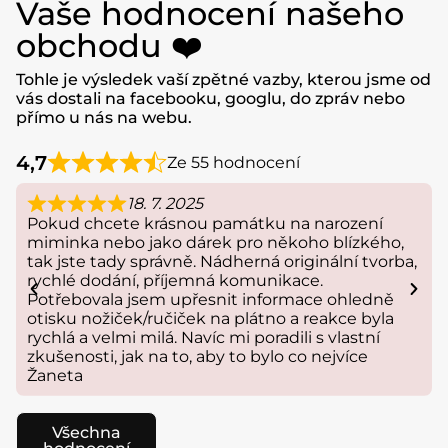
Vaše hodnocení našeho
obchodu ❤️
Tohle je výsledek vaší zpětné vazby, kterou jsme od
vás dostali na facebooku, googlu, do zpráv nebo
přímo u nás na webu.
4,7
Ze 55 hodnocení
18. 7. 2025
Pokud chcete krásnou památku na narození
miminka nebo jako dárek pro někoho blízkého,
tak jste tady správně. Nádherná originální tvorba,
rychlé dodání, příjemná komunikace.
Potřebovala jsem upřesnit informace ohledně
otisku nožiček/ručiček na plátno a reakce byla
rychlá a velmi milá. Navíc mi poradili s vlastní
zkušenosti, jak na to, aby to bylo co nejvíce
Žaneta
Všechna